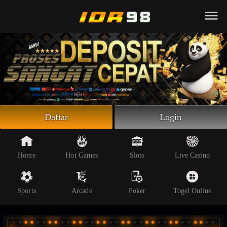
Beranda
Slot Online
Live Casino
Sportsbook
Arcade
Togel Online
Daftar
Login
Poker
Whatsapp
Home
Hot Games
Slots
Live Casino
Telegram
Sports
Arcade
Poker
Togel Online
Livechat