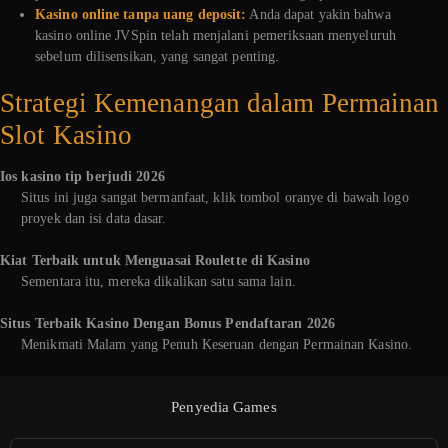
Kasino online tanpa uang deposit:
Anda dapat yakin bahwa
kasino online JVSpin telah menjalani pemeriksaan menyeluruh
sebelum dilisensikan, yang sangat penting.
Strategi Kemenangan dalam Permainan
Slot Kasino
Ios kasino tip berjudi 2026
Situs ini juga sangat bermanfaat, klik tombol oranye di bawah logo
proyek dan isi data dasar.
Kiat Terbaik untuk Menguasai Roulette di Kasino
Sementara itu, mereka dikalikan satu sama lain.
Situs Terbaik Kasino Dengan Bonus Pendaftaran 2026
Menikmati Malam yang Penuh Keseruan dengan Permainan Kasino.
Penyedia Games