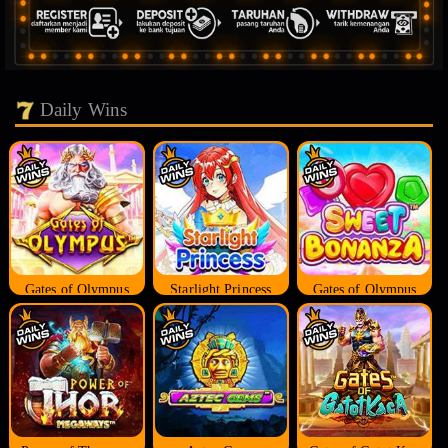
Daily Wins
Gates of Olympus
Starlight Princess
Gates of Olympus