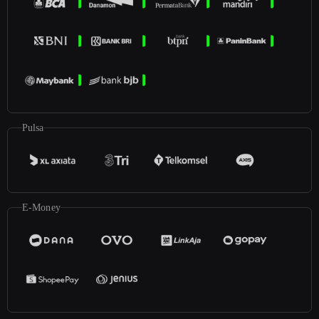
Pulsa
E-Money