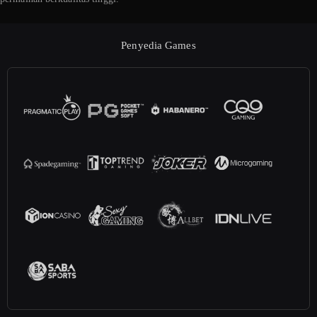
Penyedia Games