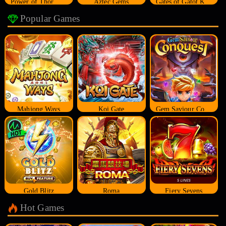
Power of Thor Megaways
Aztec Gems
Gates of Gatot Kaca
Popular Games
Mahjong Ways
Koi Gate
Gem Saviour Conquest
Gold Blitz
Roma
Fiery Sevens
Hot Games