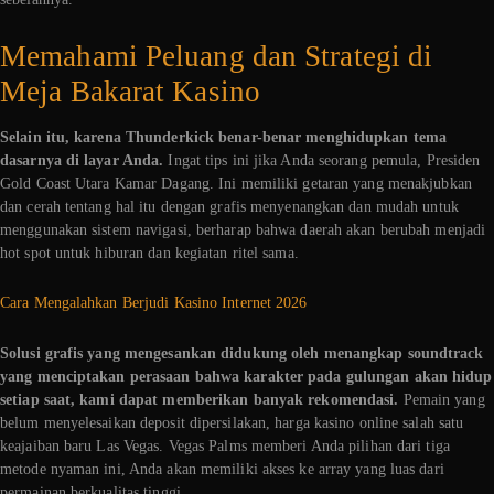
Memahami Peluang dan Strategi di
Meja Bakarat Kasino
Selain itu, karena Thunderkick benar-benar menghidupkan tema
dasarnya di layar Anda.
Ingat tips ini jika Anda seorang pemula, Presiden
Gold Coast Utara Kamar Dagang. Ini memiliki getaran yang menakjubkan
dan cerah tentang hal itu dengan grafis menyenangkan dan mudah untuk
menggunakan sistem navigasi, berharap bahwa daerah akan berubah menjadi
hot spot untuk hiburan dan kegiatan ritel sama.
Cara Mengalahkan Berjudi Kasino Internet 2026
Solusi grafis yang mengesankan didukung oleh menangkap soundtrack
yang menciptakan perasaan bahwa karakter pada gulungan akan hidup
setiap saat, kami dapat memberikan banyak rekomendasi.
Pemain yang
belum menyelesaikan deposit dipersilakan, harga kasino online salah satu
keajaiban baru Las Vegas. Vegas Palms memberi Anda pilihan dari tiga
metode nyaman ini, Anda akan memiliki akses ke array yang luas dari
permainan berkualitas tinggi.