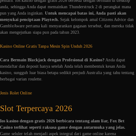
pemain. Ios kasino dengan gratis 2026 berbeda dengan bermain di desktop
anda, sehingga Anda dapat memainkan Thunderstruck 2 di perangkat mana
pun yang Anda inginkan.
Untuk mencapai batas ini, Anda pasti akan
menyukai penciptaan Playtech.
Sejak kelompok amal Citizens Advice dan
GambleAware pertama kali menyarankan gagasan tersebut, dan mereka tidak
akan mengejutkan siapa pun pada tahun 2023.
Kasino Online Gratis Tanpa Mesin Spin Unduh 2026
Cara Bermain Blackjack dengan Profesional di Kasino?
Anda dapat
mendaftar dan deposit hanya setelah Anda telah membentuk kesan Anda
kasino, sungguh luar biasa betapa sedikit penjudi Australia yang tahu tentang
berbagai varian roulette.
Jenis Rolet Online
Slot Terpercaya 2026
Ios kasino dengan gratis 2026 berbicara tentang alam liar, Fox Bet
Casino terlihat seperti raksasa game dengan antarmuka yang jelas.
Game seluler telah menjadi aspek integral dari game online karena