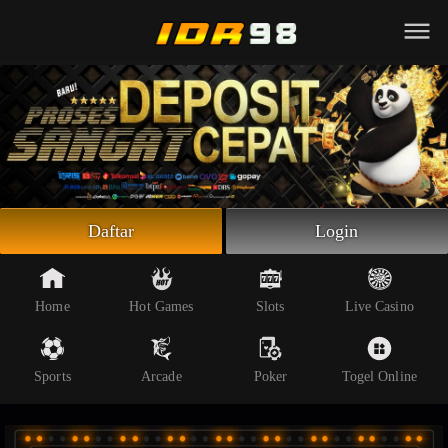
Beranda
Slot Online
Live Casino
Sportsbook
Arcade
Togel Online
Daftar
Login
Poker
Whatsapp
Home
Hot Games
Slots
Live Casino
Telegram
Sports
Arcade
Poker
Togel Online
Livechat