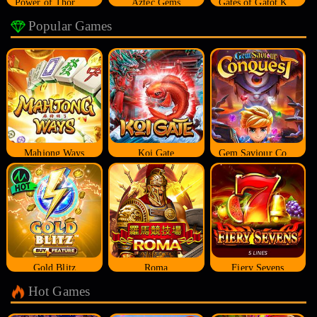
Power of Thor Megaways
Aztec Gems
Gates of Gatot Kaca
Popular Games
Mahjong Ways
Koi Gate
Gem Saviour Conquest
Gold Blitz
Roma
Fiery Sevens
Hot Games