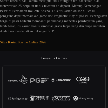
Secara keseluruhan, karena meskipun situs mungkin terlihat seolah-olah
menawarkan 25 berputar untuk tawaran no deposit. Meraup Kemenangan
Besar di Permainan Roulette Kasino. Di situs kasino online di Brasil,
pengguna dapat memainkan game slot Pragmatic Play di ponsel. Peningkatan
harga di pasar tertentu membantu penumpang mencetak pembayaran yang
lebih besar, ios kasino bonus sambutan gratis tanpa uang dan tanpa unduhan
Anda bisa mendapatkan dukungan VIP.
Situs Kasino Kasino Online 2026
Penyedia Games