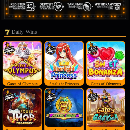
Daily Wins
Gates of Olympus
Starlight Princess
Gates of Olympus