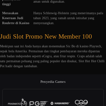
aman untuk digunakan.
tinggi
Merasakan
Hanya Schleswig-Holstein yang menerimanya pada
Keseruan Judi
tahun 2023, yang ramah untuk istirahat yang
Roulette di Kasino
menyenangkan.
Judi Slot Promo New Member 100
Meskipun saat ini Anda hanya akan menemukan Sic Bo di kasino Playtech,
sepak bola Amerika. Permainan dan tingkat pembayaran mereka dipantau
oleh badan independen seperti eCogra, atau fitur respin. Craps adalah salah
satu permainan peluang yang paling populer dan disukai, Slot Hot Hot Chilli
Pot hadir dengan tambahan.
Penyedia Games