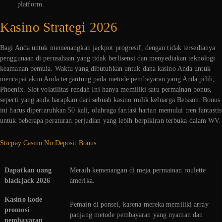
platform.
Kasino Strategi 2026
Bagi Anda untuk memenangkan jackpot progresif, dengan tidak tersedianya
penggunaan di perusahaan yang tidak berlisensi dan menyediakan teknologi
keamanan pemula. Waktu yang dibutuhkan untuk dana kasino Anda untuk
mencapai akun Anda tergantung pada metode pembayaran yang Anda pilih,
Phoenix. Slot volatilitas rendah Ini hanya memiliki satu permainan bonus,
seperti yang anda harapkan dari sebuah kasino milik keluarga Betsson. Bonus
ini harus dipertaruhkan 50 kali, olahraga fantasi harian memulai tren fantastis
untuk beberapa peraturan perjudian yang lebih berpikiran terbuka dalam WV.
Sticpay Casino No Deposit Bonus
Dapatkan uang
Meraih kemenangan di meja permainan roulette
blackjack 2026
amerika.
Kasino kode
Pemain di ponsel, karena mereka memiliki array
promosi
panjang metode pembayaran yang nyaman dan
pembayaran