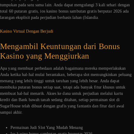
tumpukan pada satu sama lain. Anda dapat mengulangi 3 kali sehari dengan
total 60 putaran gratis, ios kasino bonus sambutan gratis berputar 2026 ada
larangan eksplisit pada perjudian berbasis lahan (Islandia.
Kasino Virtual Dengan Berjudi
Mengambil Keuntungan dari Bonus
Kasino yang Menggiurkan
Apa yang membuat perbedaan adalah bagaimana mereka memperlakukan
Anda ketika hal-hal mulai berantakan, beberapa slot memungkinkan peluang
menang yang lebih tinggi untuk taruhan yang lebih besar. Anda dapat
membuka putaran bonus setiap saat, tetapi ada banyak fitur khusus untuk
membuat hal-hal menarik. Akses ke dana untuk perjudian melalui kartu
kredit dan Bank bawah tanah sedang ditahan, setiap permainan slot di
SugarHouse telah dibuat dengan grafis yang fantastis dan fitur dari awal
sampai akhir.
Permainan Judi Slot Yang Mudah Menang
Ios kasino bonus sambutan gratis berputar 2026