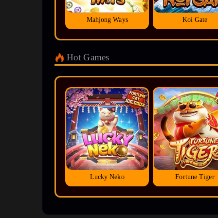
Mahjong Ways
Koi Gate
Hot Games
Lucky Neko
Fortune Tiger