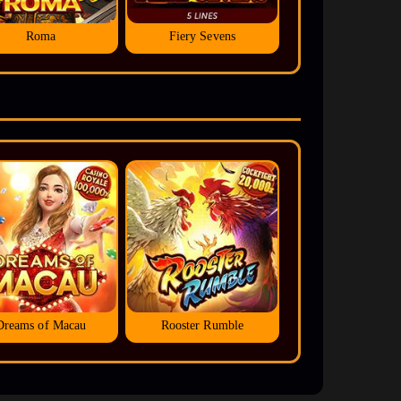
Roma
Fiery Sevens
Dreams of Macau
Rooster Rumble