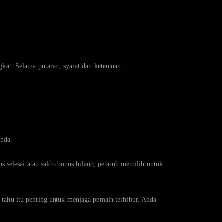
kat. Selama putaran, syarat dan ketentuan.
anda.
 selesai atau saldo bonus hilang, petaruh memilih untuk
tahu itu penting untuk menjaga pemain terhibur. Anda