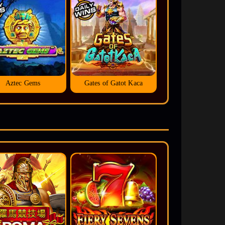
Aztec Gems
Gates of Gatot Kaca