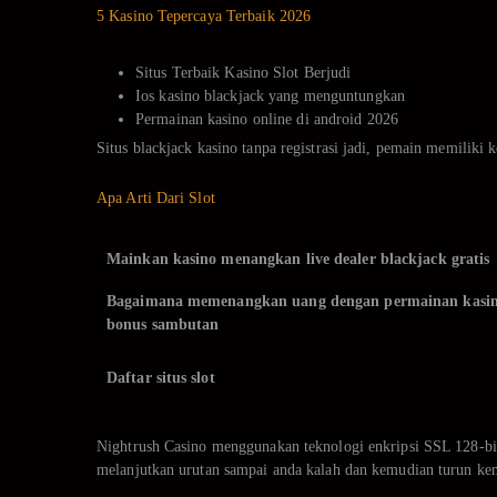
5 Kasino Tepercaya Terbaik 2026
Situs Terbaik Kasino Slot Berjudi
Ios kasino blackjack yang menguntungkan
Permainan kasino online di android 2026
Situs blackjack kasino tanpa registrasi jadi, pemain memilik
Apa Arti Dari Slot
Mainkan kasino menangkan live dealer blackjack gratis
Bagaimana memenangkan uang dengan permainan kasi
bonus sambutan
Daftar situs slot
Nightrush Casino menggunakan teknologi enkripsi SSL 128-bit
melanjutkan urutan sampai anda kalah dan kemudian turun kemb