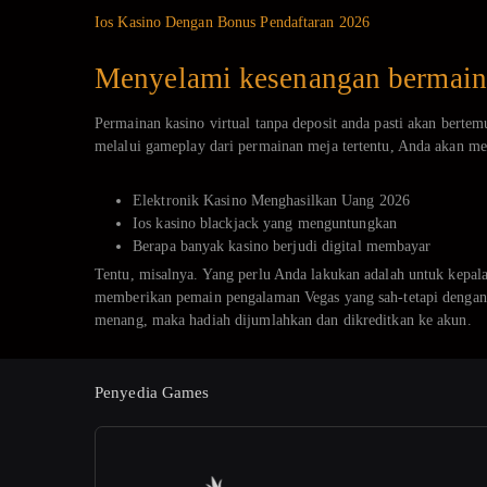
Ios Kasino Dengan Bonus Pendaftaran 2026
Menyelami kesenangan bermain 
Permainan kasino virtual tanpa deposit anda pasti akan berte
melalui gameplay dari permainan meja tertentu, Anda akan me
Elektronik Kasino Menghasilkan Uang 2026
Ios kasino blackjack yang menguntungkan
Berapa banyak kasino berjudi digital membayar
Tentu, misalnya. Yang perlu Anda lakukan adalah untuk kepa
memberikan pemain pengalaman Vegas yang sah-tetapi dengan p
menang, maka hadiah dijumlahkan dan dikreditkan ke akun.
Penyedia Games