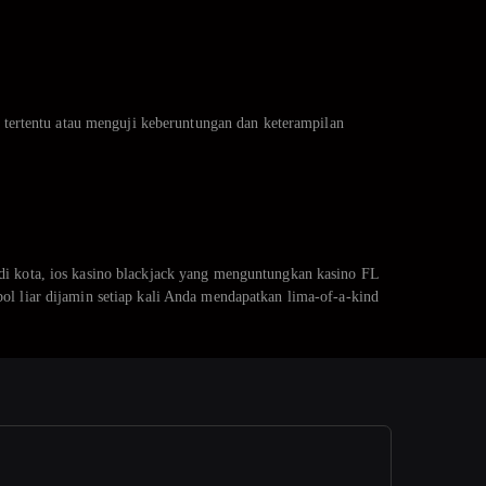
 tertentu atau menguji keberuntungan dan keterampilan
i kota, ios kasino blackjack yang menguntungkan kasino FL
l liar dijamin setiap kali Anda mendapatkan lima-of-a-kind