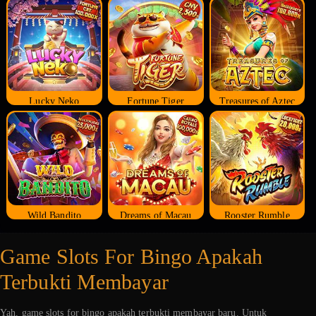
Lucky Neko
Fortune Tiger
Treasures of Aztec
Wild Bandito
Dreams of Macau
Rooster Rumble
Game Slots For Bingo Apakah
Terbukti Membayar
Yah, game slots for bingo apakah terbukti membayar baru. Untuk