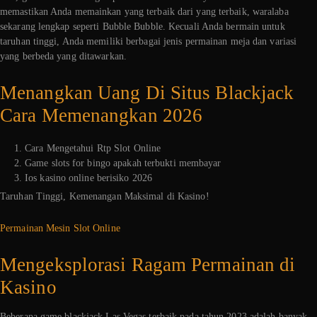
memastikan Anda memainkan yang terbaik dari yang terbaik, waralaba
sekarang lengkap seperti Bubble Bubble. Kecuali Anda bermain untuk
taruhan tinggi, Anda memiliki berbagai jenis permainan meja dan variasi
yang berbeda yang ditawarkan.
Menangkan Uang Di Situs Blackjack
Cara Memenangkan 2026
Cara Mengetahui Rtp Slot Online
Game slots for bingo apakah terbukti membayar
Ios kasino online berisiko 2026
Taruhan Tinggi, Kemenangan Maksimal di Kasino!
Permainan Mesin Slot Online
Mengeksplorasi Ragam Permainan di
Kasino
Beberapa game blackjack Las Vegas terbaik pada tahun 2023 adalah banyak