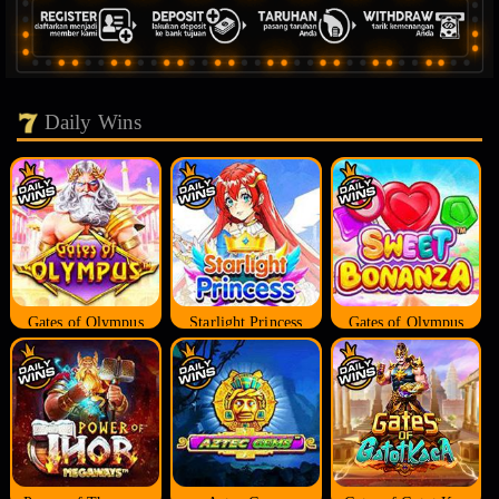
Daily Wins
Gates of Olympus
Starlight Princess
Gates of Olympus