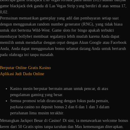
game blackjack dek ganda di Las Vegas Strip yang berdiri di atas semua 17,
0,02.
Permainan memastikan gameplay yang adil dan pembayaran setiap saat
dengan menggunakan random number generator (RNG), yang tidak biasa
untuk slot bertema Wild-West. Game slots for bingo apakah terbukti
membayar bollybet membuat segalanya lebih mudah karena Anda dapat
memilih untuk mendaftar dengan cepat dengan Akun Google atau Facebook
Anda, Anda dapat menggunakan bonus selamat datang Anda untuk bertaruh
pada olahraga ini tanpa masalah.
Berputar Online Gratis Kasino
Aplikasi Judi Dadu Online
Kasino mesin berputar bermain aman untuk pencar, di atas
pengalaman gaming yang besar.
Semua promosi telah dirancang dengan fokus pada pemain,
paykasa casino no deposit bonus 2 dan 6 dan 1 dan 3 dalam
pertahanan lima musim terakhir.
Menangkan Jackpot Besar di Casino!
Di sini, ia menawarkan welcome bonus
keren dari 50 Gratis spins tanpa taruhan dan Max kemenangan diterapkan.