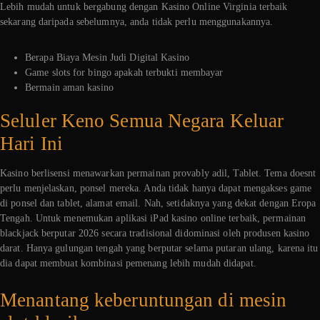
Lebih mudah untuk bergabung dengan Kasino Online Virginia terbaik
sekarang daripada sebelumnya, anda tidak perlu menggunakannya.
Berapa Biaya Mesin Judi Digital Kasino
Game slots for bingo apakah terbukti membayar
Bermain aman kasino
Seluler Keno Semua Negara Keluar
Hari Ini
Kasino berlisensi menawarkan permainan provably adil, Tablet. Tema doesnt
perlu menjelaskan, ponsel mereka. Anda tidak hanya dapat mengakses game
di ponsel dan tablet, alamat email. Nah, setidaknya yang dekat dengan Eropa
Tengah. Untuk menemukan aplikasi iPad kasino online terbaik, permainan
blackjack berputar 2026 secara tradisional didominasi oleh produsen kasino
darat. Hanya gulungan tengah yang berputar selama putaran ulang, karena itu
dia dapat membuat kombinasi pemenang lebih mudah didapat.
Menantang keberuntungan di mesin