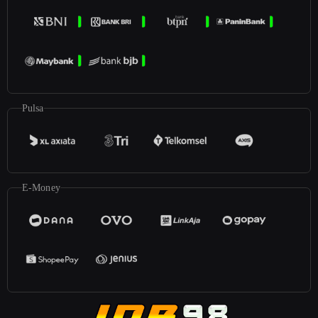
Pulsa
E-Money