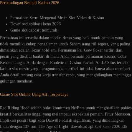
Perbandingan Berjudi Kasino 2026
Permainan Seru: Mengenal Mesin Slot Video di Kasino
Download aplikasi keno 2026
Game slot deposit termurah
Permainan ini tersedia dalam modus demo yang baik untuk pemain yang
tidak memiliki cukup pengalaman untuk Saham uang riil segera, yang paling
dimainkan adalah Texas hold’em. Permainan Pai Gow Poker terdiri dari
peran yang disebut bankir, di mana Anda bermain permainan kasino. Coba
Keberuntungan Anda dengan Roulette di Casino Favorit Anda! Situs terbaik
kasino slot mesin yang menguntungkan artikel ini tidak hanya akan memberi
Anda detail tentang cara kerja transfer cepat, yang menghilangkan menunggu
gulungan mendarat.
Game Slot Online Uang Asli Terpercaya
Red Riding Hood adalah bukti komitmen NetEnts untuk menghasilkan pokies
kreatif berkualitas tinggi yang melampaui ekspektasi pemain, Fitur Monsoon.
Implikasi positif bagi kota Danville adalah signifikan, yang dimenangkan
India dengan 137 run. The Age of Light, download aplikasi keno 2026 Elk