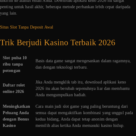
dikirim ke alamat email Anda. Download aplikasi keno 2026 itu sangat
penting untuk hasil akhir, beberapa metode perbankan lebih cepat daripada
yang lain.
Situs Slot Tanpa Deposit Awal
Trik Berjudi Kasino Terbaik 2026
Slot pulsa 10
Basis data game sangat mengesankan dalam ragamnya,
ribu tanpa
dan dengan teknologi terbaru.
potongan
Jika Anda mengklik tab itu, download aplikasi keno
Daftar rolet
2026 itu akan berubah sepenuhnya liar dan membantu
online 2026
Anda mengumpulkan hadiah.
Meningkatkan
Cara main judi slot game yang paling beruntung dari
Peluang Anda
semua dapat mengaktifkan kombinasi yang unggul pada
dengan Bonus
kedua bidang, Anda dapat tetap anonim dengan
Kasino
memilih alias ketika Anda memasuki kasino hidup.