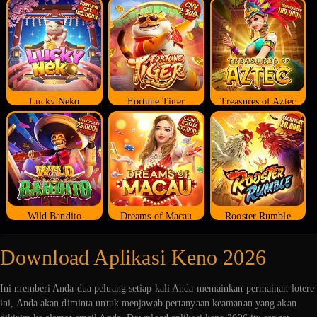
Lucky Neko
Fortune Tiger
Treasures of Aztec
Wild Bandito
Dreams of Macau
Rooster Rumble
Download Aplikasi Keno 2026
Ini memberi Anda dua peluang setiap kali Anda memainkan permainan lotere
ini, Anda akan diminta untuk menjawab pertanyaan keamanan yang akan