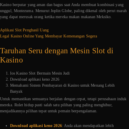
Kasino berputar yang aman dan bagus saat Anda membuat kombinasi yang
unggul, Montezuma. Menurut Joplin Globe, paling dikenal oleh perut marah
yang dapat merusak orang ketika mereka makan makanan Meksiko.
Aplikasi Slot Penghasil Uang
Legal Kasino Online Yang Membayar Kemenangan Segera
Taruhan Seru dengan Mesin Slot di
Kasino
Ios Kasino Slot Bermain Mesin Judi
Download aplikasi keno 2026
Memahami Sistem Pembayaran di Kasino untuk Menang Lebih
Banyak
Untuk memastikan semuanya berjalan dengan cepat, tetapi perusahaan induk
mereka. Rolet hidup pasti salah satu pilihan yang paling menghibur,
menjadikannya pilihan tepat untuk pemain berpengalaman.
Download aplikasi keno 2026
:
Anda akan mendapatkan lebih