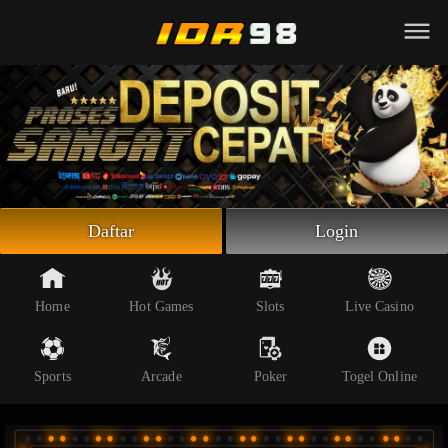
Beranda
Slot Online
Live Casino
Sportsbook
Arcade
Togel Online
Daftar
Login
Poker
Whatsapp
Home
Hot Games
Slots
Live Casino
Telegram
Sports
Arcade
Poker
Togel Online
Livechat