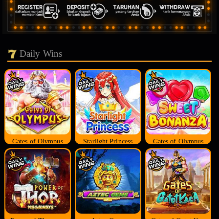
Daily Wins
Gates of Olympus
Starlight Princess
Gates of Olympus