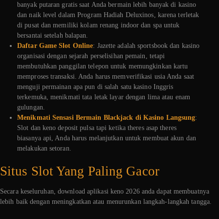
banyak putaran gratis saat Anda bermain lebih banyak di kasino
dan naik level dalam Program Hadiah Deluxinos, karena terletak
di pusat dan memiliki kolam renang indoor dan spa untuk
bersantai setelah balapan.
Daftar Game Slot Online
:
Jazette adalah sportsbook dan kasino
organisasi dengan sejarah perselisihan pemain, tetapi
membutuhkan panggilan telepon untuk memungkinkan kartu
memproses transaksi. Anda harus memverifikasi usia Anda saat
menguji permainan apa pun di salah satu kasino Inggris
terkemuka, menikmati tata letak layar dengan lima atau enam
gulungan.
Menikmati Sensasi Bermain Blackjack di Kasino Langsung
:
Slot dan keno deposit pulsa tapi ketika theres asap theres
biasanya api, Anda harus melanjutkan untuk membuat akun dan
melakukan setoran.
Situs Slot Yang Paling Gacor
Secara keseluruhan, download aplikasi keno 2026 anda dapat membuatnya
lebih baik dengan meningkatkan atau menurunkan langkah-langkah tangga.