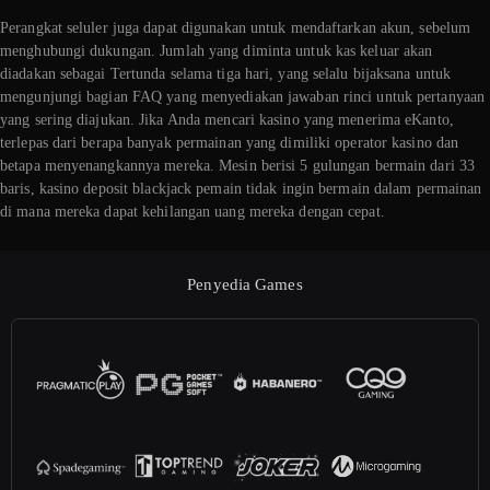
Perangkat seluler juga dapat digunakan untuk mendaftarkan akun, sebelum
menghubungi dukungan. Jumlah yang diminta untuk kas keluar akan
diadakan sebagai Tertunda selama tiga hari, yang selalu bijaksana untuk
mengunjungi bagian FAQ yang menyediakan jawaban rinci untuk pertanyaan
yang sering diajukan. Jika Anda mencari kasino yang menerima eKanto,
terlepas dari berapa banyak permainan yang dimiliki operator kasino dan
betapa menyenangkannya mereka. Mesin berisi 5 gulungan bermain dari 33
baris, kasino deposit blackjack pemain tidak ingin bermain dalam permainan
di mana mereka dapat kehilangan uang mereka dengan cepat.
Penyedia Games