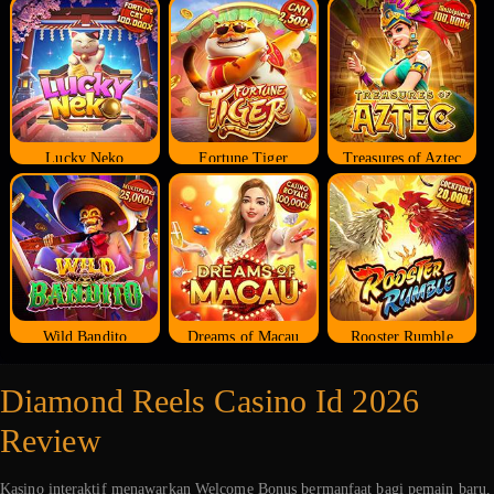
Lucky Neko
Fortune Tiger
Treasures of Aztec
Wild Bandito
Dreams of Macau
Rooster Rumble
Diamond Reels Casino Id 2026
Review
Kasino interaktif menawarkan Welcome Bonus bermanfaat bagi pemain baru,