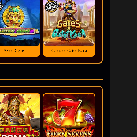
Aztec Gems
Gates of Gatot Kaca