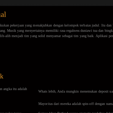
al
melakukan pekerjaan yang menakjubkan dengan kelompok terbatas judul. Itu 
ng. Musik yang menyertainya memiliki rasa regalness duniawi tua dan bingka
alih-alih menjadi tim yang solid menyamar sebagai tim yang baik. Aplikasi perj
ik
un angka itu adalah
Whats lebih, Anda mungkin menemukan deposit uang
Mayoritas dari mereka adalah spin-off dengan nama