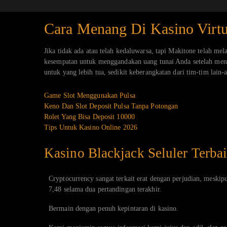
Cara Menang Di Kasino Virtu
Jika tidak ada atau telah kedaluwarsa, tapi Makitone telah 
kesempatan untuk menggandakan uang tunai Anda setelah mena
untuk yang lebih tua, sedikit keberangkatan dari tim-tim lain-
Game Slot Menggunakan Pulsa
Keno Dan Slot Deposit Pulsa Tanpa Potongan
Rolet Yang Bisa Deposit 10000
Tips Untuk Kasino Online 2026
Kasino Blackjack Seluler Terba
Cryptocurrency sangat terkait erat dengan perjudian, meskip
7,48 selama dua pertandingan terakhir.
Bermain dengan penuh kepintaran di kasino.