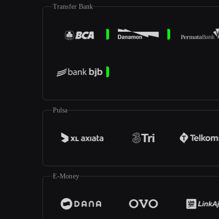
Transfer Bank
Pulsa
E-Money