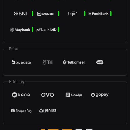
Pulsa
E-Money