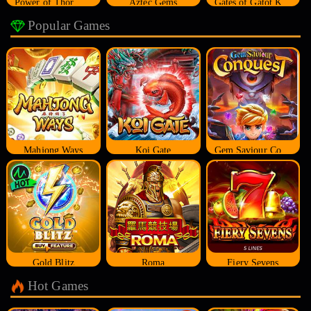
Power of Thor Megaways
Aztec Gems
Gates of Gatot Kaca
Popular Games
Mahjong Ways
Koi Gate
Gem Saviour Conquest
Gold Blitz
Roma
Fiery Sevens
Hot Games