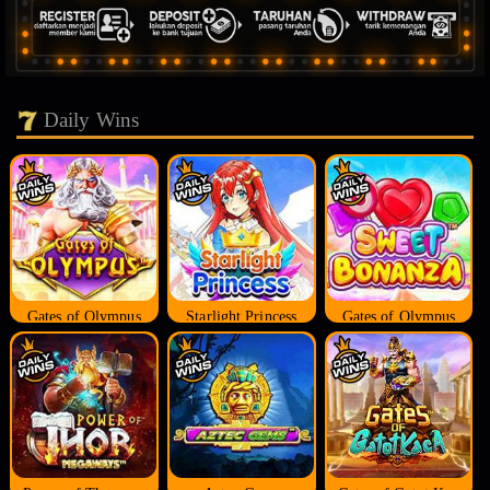
Daily Wins
Gates of Olympus
Starlight Princess
Gates of Olympus