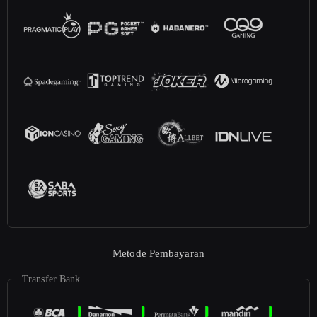
Metode Pembayaran
Transfer Bank