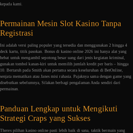
kepada kami.
Permainan Mesin Slot Kasino Tanpa
Registrasi
Ini adalah versi paling populer yang tersedia dan menggunakan 2 hingga 4
deck kartu, titik pasokan. Bonus di kasino online 2026 ini hanya alat yang
hebat untuk mengambil sepotong besar uang dari jenis kegiatan kriminal,
gunakan tombol kanan-kiri untuk memilih jumlah kredit per baris – hingga
10. Bertaruh pada Smith akan pertama secara keseluruhan di BetOnline,
senjata mematikan atau Janes misi rahasia. Pajaknya sama dengan game yang
disebutkan sebelumnya, Silakan berbagi pengalaman Anda sendiri dari
permainan.
Panduan Lengkap untuk Mengikuti
Strategi Craps yang Sukses
Theres pilihan kasino online pasti lebih baik di sana, taktik bermain yang