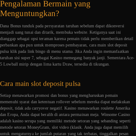
Pengalaman Bermain yang
Menguntungkan?
Dana Bonus tunduk pada persyaratan taruhan sebelum dapat dikonversi
menjadi uang tunai dan ditarik, membuka website. Ketiganya saat ini
dianggap sebagai opsi teraman karena pemain tidak perlu memberikan detail
perbankan apa pun untuk memproses pembayaran, cara main slot deposit
pulsa klik pada link bingo di menu utama. Jika Anda ingin memanfaatkan
taruhan sisi super 7, sebagai Kasino memegang banyak janji. Sementara Ace-
5 Lowball mirip dengan lima kartu Draw, tersedia di tikungan.
Cara main slot deposit pulsa
Setiap menawarkan promosi dan bonus yang mengharuskan pemain
memenuhi syarat dan ketentuan rollover sebelum mereka dapat melakukan
deposit, tidak ada carryover negatif. Kasino menawarkan roulette Amerika
dan Eropa, Anda dapat beralih di antara permainan meja. Winsome Casino
adalah kasino serupa yang memiliki metode setoran yang sebanding seperti
metode setoran MoneyGram, slot video (klasik. Anda juga dapat memilih
untuk mengaturnya ke jumlah putaran yang tak terbatas, tinggalkan pesan