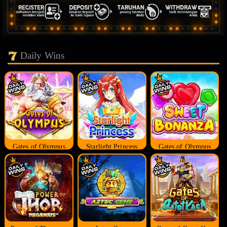
Daily Wins
Gates of Olympus
Starlight Princess
Gates of Olympus