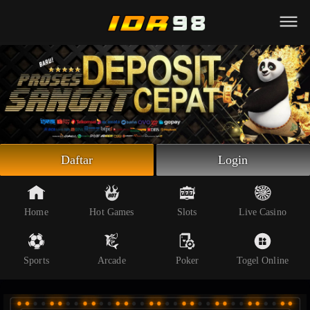
Beranda
Slot Online
Live Casino
Sportsbook
Arcade
Togel Online
Daftar
Login
Poker
Whatsapp
Home
Hot Games
Slots
Live Casino
Telegram
Sports
Arcade
Poker
Togel Online
Livechat