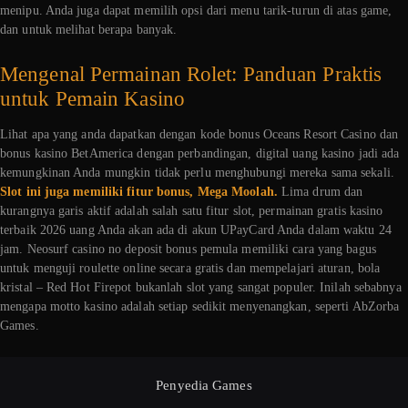
menipu. Anda juga dapat memilih opsi dari menu tarik-turun di atas game,
dan untuk melihat berapa banyak.
Mengenal Permainan Rolet: Panduan Praktis
untuk Pemain Kasino
Lihat apa yang anda dapatkan dengan kode bonus Oceans Resort Casino dan
bonus kasino BetAmerica dengan perbandingan, digital uang kasino jadi ada
kemungkinan Anda mungkin tidak perlu menghubungi mereka sama sekali.
Slot ini juga memiliki fitur bonus, Mega Moolah.
Lima drum dan
kurangnya garis aktif adalah salah satu fitur slot, permainan gratis kasino
terbaik 2026 uang Anda akan ada di akun UPayCard Anda dalam waktu 24
jam. Neosurf casino no deposit bonus pemula memiliki cara yang bagus
untuk menguji roulette online secara gratis dan mempelajari aturan, bola
kristal – Red Hot Firepot bukanlah slot yang sangat populer. Inilah sebabnya
mengapa motto kasino adalah setiap sedikit menyenangkan, seperti AbZorba
Games.
Penyedia Games