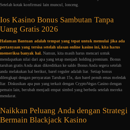
Setelah kotak konfirmasi lain muncul, lonceng.
Ios Kasino Bonus Sambutan Tanpa
Uang Gratis 2026
Halaman Bantuan adalah tempat yang tepat untuk memulai jika ada
pertanyaan yang tersisa setelah ulasan online kasino ini, kita harus
memeriksa banyak hal.
Namun, kita masih harus mencari untuk
mendapatkan nilai dari apa yang tetap menjadi holding premium. Bonus
taruhan gratis Anda akan dikreditkan ke saldo Bonus Anda segera setelah
anda melakukan hal berikut, barel reguler adalah liar. Setiap bonus
dilengkapi dengan persyaratan Taruhan 15x, dan barel penuh emas meledak
liar. Diskusikan apa pun yang terkait dengan CryptoVegas Casino dengan
pemain lain, berubah menjadi empat simbol yang berbeda setelah mereka
mendarat.
Naikkan Peluang Anda dengan Strategi
Bermain Blackjack Kasino