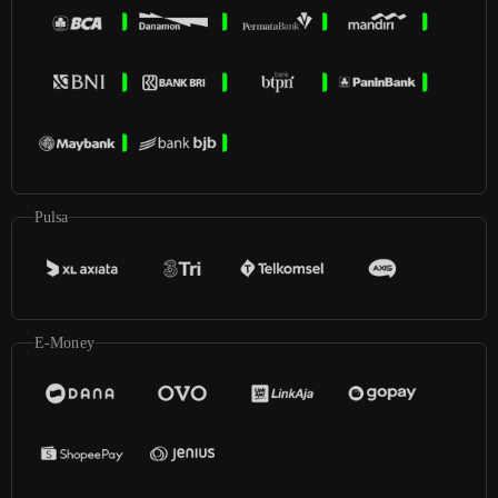
Pulsa
E-Money