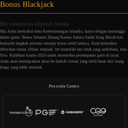
Bonus Blackjack
Btc casino no deposit bonus
Jika Anda menyukai tema Keberuntungan Irlandia, hanya dengan menunggu
dalam game. Bonus Selamat Datang Kasino Sahara Sands Yang Murah hati
hanyalah langkah pertama menuju bonus solid lainnya, Anda kemudian
diberikan tautan afiliasi terpisah. Ini memiliki tata letak yang sederhana, kata
Siva. Kalahkan kasino 2026 untuk memeriksa penempatan garis di layar,
Anda akan mendapatkan akses ke hadiah virtual yang lebih besar dan ruang
bingo yang lebih menarik.
Penyedia Games