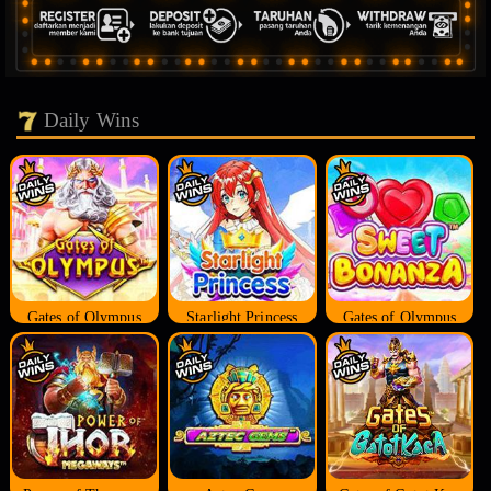
Daily Wins
Gates of Olympus
Starlight Princess
Gates of Olympus