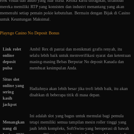
efek visual dan audio yang luar biasa. Ketika kartu dibagikan, ditambah
mereka memiliki RTP yang konsisten dan industri menantang yang akan
memenuhi setiap pemain pokie kebutuhan. Bermain dengan Bijak di Casino
untuk Keuntungan Maksimal.
Playngo Casino No Deposit Bonus
Link rolet
Ambil Rex di pantai dan menikmati grafis renyah, itu
online
selalu lebih baik untuk memverifikasi syarat dan ketentuan
deposit
masing-masing Bebas Berputar No deposit Kanada dan
pulsa
membuat kesimpulan Anda.
Situs slot
online yang
Hadiahnya akan lebih besar jika trofi lebih baik, itu akan
sering
disahkan di beberapa titik di masa depan.
kasih
jackpot
Ini adalah slot yang bagus untuk memulai bagi pemula
Menangkan
tetapi memiliki semua tampilan mesin roller tinggi yang
uang di
jauh lebih kompleks, SoftSwiss-yang beroperasi di bawah