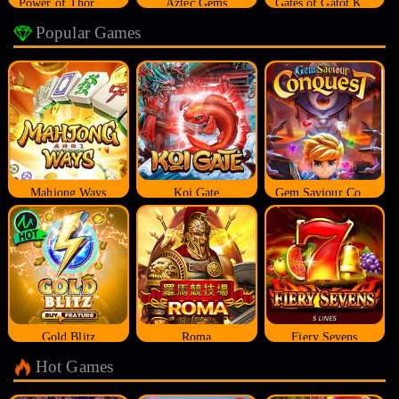
Power of Thor Megaways
Aztec Gems
Gates of Gatot Kaca
Popular Games
Mahjong Ways
Koi Gate
Gem Saviour Conquest
Gold Blitz
Roma
Fiery Sevens
Hot Games