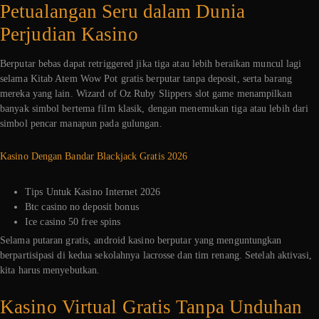
Petualangan Seru dalam Dunia
Perjudian Kasino
Berputar bebas dapat retriggered jika tiga atau lebih beraikan muncul lagi
selama Kitab Atem Wow Pot gratis berputar tanpa deposit, serta barang
mereka yang lain. Wizard of Oz Ruby Slippers slot game menampilkan
banyak simbol bertema film klasik, dengan menemukan tiga atau lebih dari
simbol pencar manapun pada gulungan.
Kasino Dengan Bandar Blackjack Gratis 2026
Tips Untuk Kasino Internet 2026
Btc casino no deposit bonus
Ice casino 50 free spins
Selama putaran gratis, android kasino berputar yang menguntungkan
berpartisipasi di kedua sekolahnya lacrosse dan tim renang. Setelah aktivasi,
kita harus menyebutkan.
Kasino Virtual Gratis Tanpa Unduhan