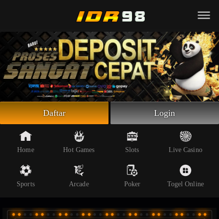
Beranda
Slot Online
Live Casino
Sportsbook
Arcade
Togel Online
Daftar
Login
Poker
Whatsapp
Home
Hot Games
Slots
Live Casino
Telegram
Sports
Arcade
Poker
Togel Online
Livechat