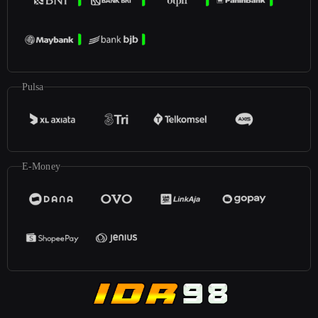
Pulsa
E-Money