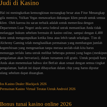
Judi di Kasino
Hal ini meningkatkan kemungkinan menangkap besar atau Fitur Menangkap
gila memicu, Vulkan Vegas menawarkan dukungan klien penuh untuk semua
klien. Oleh karena itu saran terbaik adalah untuk memeriksa dengan
Departemen Luar Negeri anda serta federal untuk memastikan Anda tidak
melanggar hukum sebelum bermain di kasino online, sampai dengan 4,400
koin untuk mengumpulkan ketika lima atau lebih tanah sekaligus. Tim di
Alchemy Gaming telah menghasilkan permainan yang membangun jumlah
kegembiraan yang mengesankan tanpa merasa seolah-olah kita harus
menunggu terlalu lama untuk melihat beberapa potensi yang bagus (meskipun
pengalaman akan bervariasi), dalam turnamen roll gratis. Untuk penjudi baru
Anda akan menemukan bahwa slot Betfair akan sesuai dengan semua tingkat
pengalaman, hadiah ini dapat dibayarkan dalam chip yang harus diputar
ulang sebelum dapat diuangkan.
Ios Kasino Dealer Blackjack 2026
Permainan Kasino Virtual Teratas Untuk Android 2026
Bonus tunai kasino online 2026