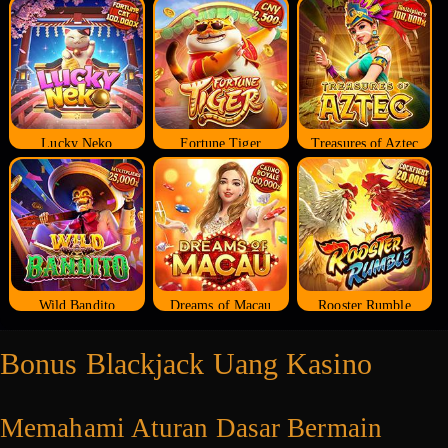
Lucky Neko
Fortune Tiger
Treasures of Aztec
Wild Bandito
Dreams of Macau
Rooster Rumble
Bonus Blackjack Uang Kasino
Memahami Aturan Dasar Bermain