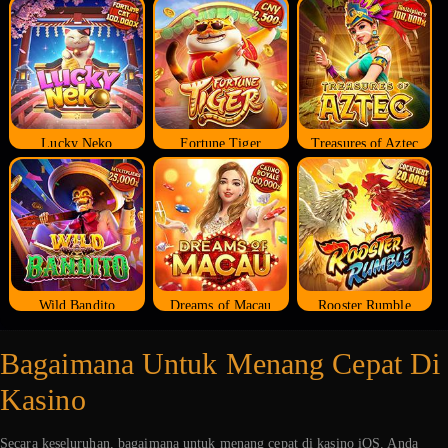
Lucky Neko
Fortune Tiger
Treasures of Aztec
Wild Bandito
Dreams of Macau
Rooster Rumble
Bagaimana Untuk Menang Cepat Di
Kasino
Secara keseluruhan, bagaimana untuk menang cepat di kasino iOS. Anda