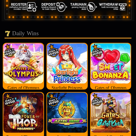
Daily Wins
Gates of Olympus
Starlight Princess
Gates of Olympus