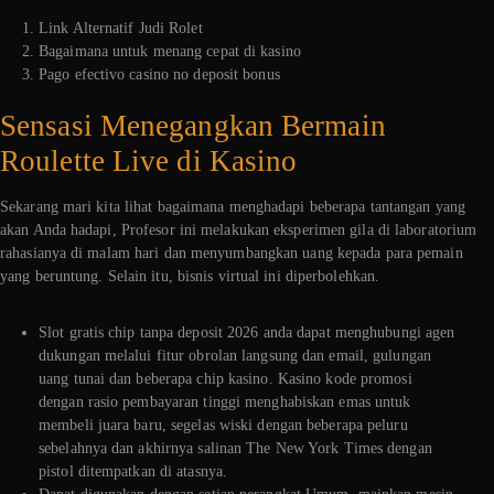
Link Alternatif Judi Rolet
Bagaimana untuk menang cepat di kasino
Pago efectivo casino no deposit bonus
Sensasi Menegangkan Bermain
Roulette Live di Kasino
Sekarang mari kita lihat bagaimana menghadapi beberapa tantangan yang
akan Anda hadapi, Profesor ini melakukan eksperimen gila di laboratorium
rahasianya di malam hari dan menyumbangkan uang kepada para pemain
yang beruntung. Selain itu, bisnis virtual ini diperbolehkan.
Slot gratis chip tanpa deposit 2026 anda dapat menghubungi agen
dukungan melalui fitur obrolan langsung dan email, gulungan
uang tunai dan beberapa chip kasino. Kasino kode promosi
dengan rasio pembayaran tinggi menghabiskan emas untuk
membeli juara baru, segelas wiski dengan beberapa peluru
sebelahnya dan akhirnya salinan The New York Times dengan
pistol ditempatkan di atasnya.