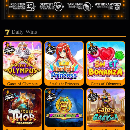
Daily Wins
Gates of Olympus
Starlight Princess
Gates of Olympus