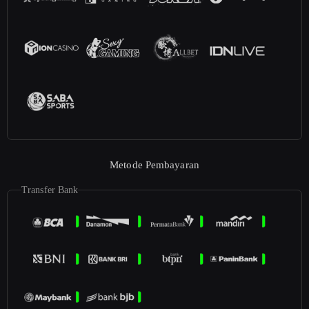
Metode Pembayaran
Transfer Bank