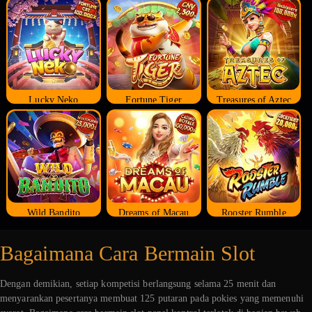
Lucky Neko
Fortune Tiger
Treasures of Aztec
Wild Bandito
Dreams of Macau
Rooster Rumble
Bagaimana Cara Bermain Slot
Dengan demikian, setiap kompetisi berlangsung selama 25 menit dan
menyarankan pesertanya membuat 125 putaran pada pokies yang memenuhi