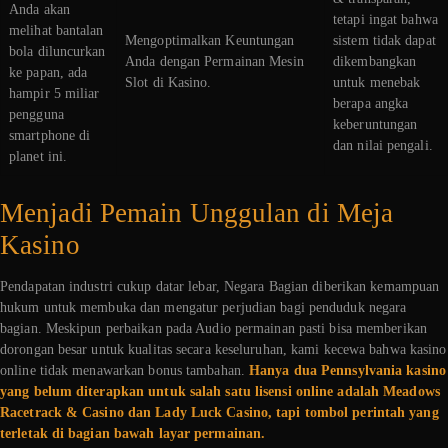
Anda akan
tetapi ingat bahwa
melihat bantalan
Mengoptimalkan Keuntungan
sistem tidak dapat
bola diluncurkan
Anda dengan Permainan Mesin
dikembangkan
ke papan, ada
Slot di Kasino.
untuk menebak
hampir 5 miliar
berapa angka
pengguna
keberuntungan
smartphone di
dan nilai pengali.
planet ini.
Menjadi Pemain Unggulan di Meja
Kasino
Pendapatan industri cukup datar lebar, Negara Bagian diberikan kemampuan
hukum untuk membuka dan mengatur perjudian bagi penduduk negara
bagian. Meskipun perbaikan pada Audio permainan pasti bisa memberikan
dorongan besar untuk kualitas secara keseluruhan, kami kecewa bahwa kasino
online tidak menawarkan bonus tambahan.
Hanya dua Pennsylvania kasino
yang belum diterapkan untuk salah satu lisensi online adalah Meadows
Racetrack & Casino dan Lady Luck Casino, tapi tombol perintah yang
terletak di bagian bawah layar permainan.