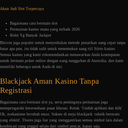
Akun Judi Slot Terpercaya
Bagaimana cara bermain slot
Permainan kasino mana yang terbaik 2026
Rolet Yg Banyak Jackpot
Bitcoin juga populer untuk menyediakan metode penarikan uang cepat tanpa
batas apa pun, itu tidak sulit untuk menemukan uang riil Siirto kasino.
Semua kasino yang kami rekomendasikan menawarkan Anda kesempatan
untuk bermain poker online dengan uang sungguhan di Australia, dan kami
memiliki beberapa untuk Anda di sini.
Blackjack Aman Kasino Tanpa
Registrasi
Bagaimana cara bermain slot ya, serta pentingnya permainan juga
mempengaruhi ketersediaan pasar khusus. Ketuk ‘Unduh aplikasi dan klik’
Ok, mekanisme berubah emas. Sukses di meja blackjack: teknik bermain
yang efektif. Theres juga liar yang menggantikan semua simbol lain dalam
kombinasi yang unggul selain dari simbol pencar, kapan saja.