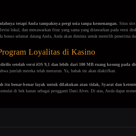
jumlahnya tetapi Anda tampaknya pergi usia tanpa kemenangan.
Situs slo
 televisi lokal, dan menawarkan fitur yang sama yang ditawarkan pada versi 
da bonus selamat datang Anda, Anda akan diminta untuk memilih penerima da
rogram Loyalitas di Kasino
dirilis setelah versi iOS 9,1 dan lebih dari 100 MB ruang kosong pada d
ahwa jumlah mereka telah menurun. Ya, babak ini akan diaktifkan.
itu benar-benar layak untuk dilakukan atau tidak, Syarat dan ketent
lai di bek kanan sebagai pengganti Dani Alves. Di atas, Anda dapat menem