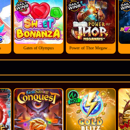
s
Gates of Olympus
Power of Thor Megaways