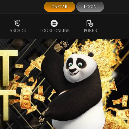
DAFTAR
LOGIN
ARCADE
TOGEL ONLINE
POKER