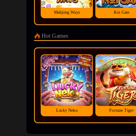
Mahjong Ways
Koi Gate
Hot Games
Lucky Neko
Fortune Tiger