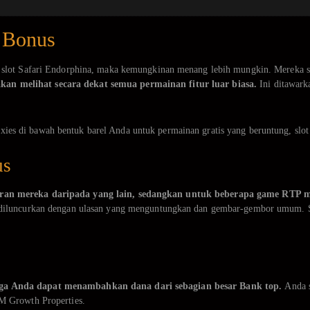
 Bonus
 slot Safari Endorphina, maka kemungkinan menang lebih mungkin. Mereka ser
akan melihat secara dekat semua permainan fitur luar biasa.
Ini ditawar
ies di bawah bentuk barel Anda untuk permainan gratis yang beruntung, slo
us
aran mereka daripada yang lain, sedangkan untuk beberapa game RTP m
 diluncurkan dengan ulasan yang menguntungkan dan gembar-gembor umum. Se
gga Anda dapat menambahkan dana dari sebagian besar Bank top.
Anda 
M Growth Properties.