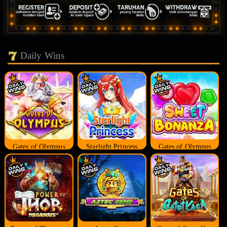
Daily Wins
Gates of Olympus
Starlight Princess
Gates of Olympus