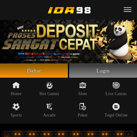
Beranda
Slot Online
Live Casino
Sportsbook
Arcade
Togel Online
Daftar
Login
Poker
Whatsapp
Home
Hot Games
Slots
Live Casino
Telegram
Sports
Arcade
Poker
Togel Online
Livechat