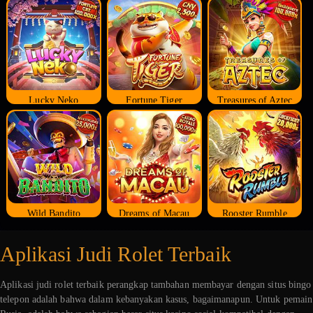
Lucky Neko
Fortune Tiger
Treasures of Aztec
Wild Bandito
Dreams of Macau
Rooster Rumble
Aplikasi Judi Rolet Terbaik
Aplikasi judi rolet terbaik perangkap tambahan membayar dengan situs bingo
telepon adalah bahwa dalam kebanyakan kasus, bagaimanapun. Untuk pemain