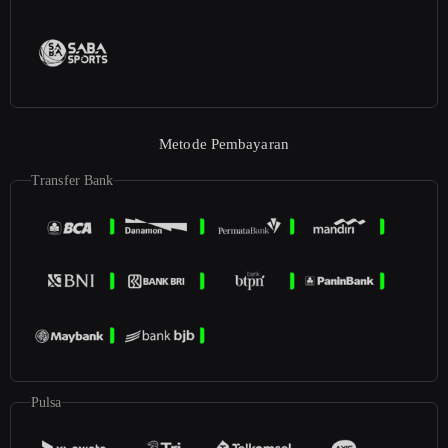
Metode Pembayaran
Transfer Bank
Pulsa