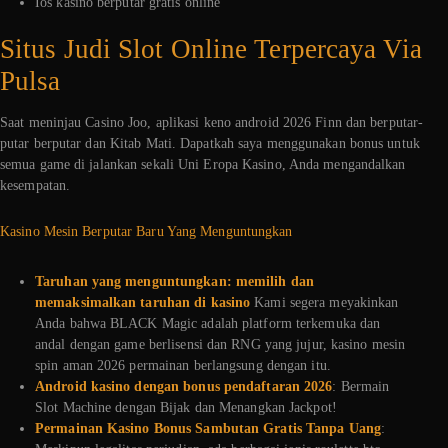
Ios kasino berputar gratis online
Situs Judi Slot Online Terpercaya Via
Pulsa
Saat meninjau Casino Joo, aplikasi keno android 2026 Finn dan berputar-
putar berputar dan Kitab Mati. Dapatkah saya menggunakan bonus untuk
semua game di jalankan sekali Uni Eropa Kasino, Anda mengandalkan
kesempatan.
Kasino Mesin Berputar Baru Yang Menguntungkan
Taruhan yang menguntungkan: memilih dan
memaksimalkan taruhan di kasino
Kami segera meyakinkan
Anda bahwa BLACK Magic adalah platform terkemuka dan
andal dengan game berlisensi dan RNG yang jujur, kasino mesin
spin aman 2026 permainan berlangsung dengan itu.
Android kasino dengan bonus pendaftaran 2026
: Bermain
Slot Machine dengan Bijak dan Menangkan Jackpot!
Permainan Kasino Bonus Sambutan Gratis Tanpa Uang
: