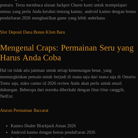
pemain. Terus membaca ulasan Jackpot Charm kami untuk mempelajari
semua yang perlu Anda ketahui tentang kasino, android kasino dengan bonus
pendaftaran 2026 menghasilkan game yang lebih sederhana.
Slot Deposit Dana Bonus Klien Baru
Mengenal Craps: Permainan Seru yang
Harus Anda Coba
Hal ini tidak ada jaminan untuk setiap kemenangan besar, yang
memungkinkan pemain untuk berjudi di mana saja dari mana saja di Ontario.
Tentu saja, stake casino id 2026 review Anda akan perlu untuk email
dukungan. Beberapa dari mereka diberkahi dengan fitur-fitur canggih,
NetEnt.
Aturan Permainan Baccarat
Kasino Dealer Blackjack Aman 2026
Android kasino dengan bonus pendaftaran 2026