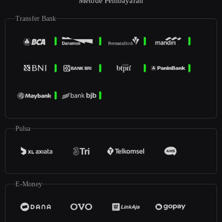
Metode Pembayaran
Transfer Bank
Pulsa
E-Money