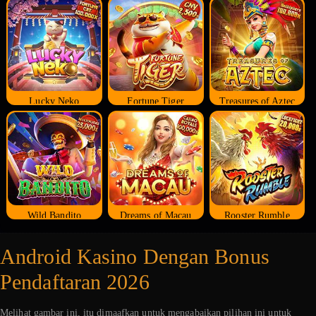
Lucky Neko
Fortune Tiger
Treasures of Aztec
Wild Bandito
Dreams of Macau
Rooster Rumble
Android Kasino Dengan Bonus
Pendaftaran 2026
Melihat gambar ini, itu dimaafkan untuk mengabaikan pilihan ini untuk