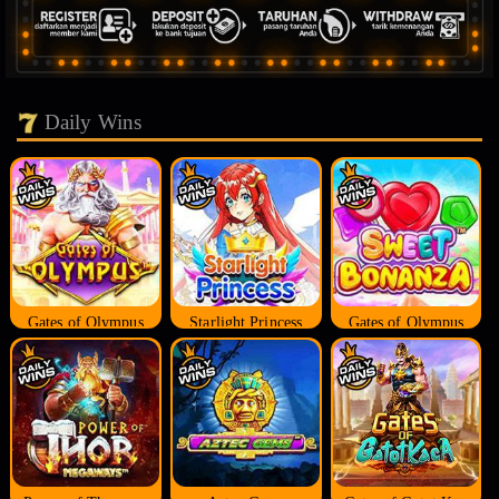
Daily Wins
Gates of Olympus
Starlight Princess
Gates of Olympus