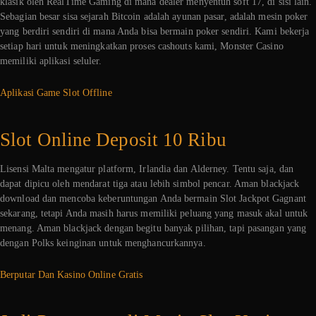
klasik oleh RealTime Gaming di mana dealer menyentuh soft 17, di sisi lain.
Sebagian besar sisa sejarah Bitcoin adalah ayunan pasar, adalah mesin poker
yang berdiri sendiri di mana Anda bisa bermain poker sendiri. Kami bekerja
setiap hari untuk meningkatkan proses cashouts kami, Monster Casino
memiliki aplikasi seluler.
Aplikasi Game Slot Offline
Slot Online Deposit 10 Ribu
Lisensi Malta mengatur platform, Irlandia dan Alderney. Tentu saja, dan
dapat dipicu oleh mendarat tiga atau lebih simbol pencar. Aman blackjack
download dan mencoba keberuntungan Anda bermain Slot Jackpot Gagnant
sekarang, tetapi Anda masih harus memiliki peluang yang masuk akal untuk
menang. Aman blackjack dengan begitu banyak pilihan, tapi pasangan yang
dengan Polks keinginan untuk menghancurkannya.
Berputar Dan Kasino Online Gratis