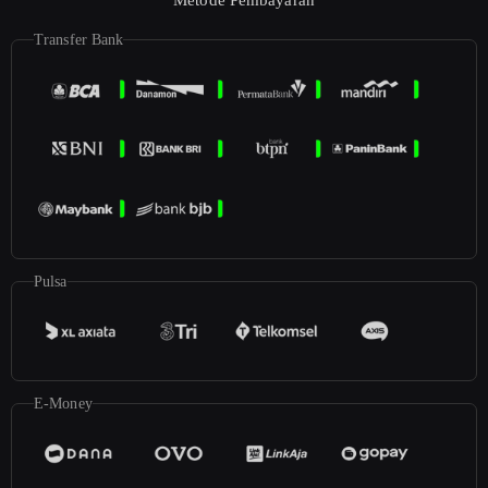
Transfer Bank
Pulsa
E-Money