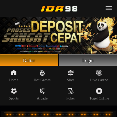
Beranda
Slot Online
Live Casino
Sportsbook
Arcade
Togel Online
Daftar
Login
Poker
Whatsapp
Home
Hot Games
Slots
Live Casino
Telegram
Sports
Arcade
Poker
Togel Online
Livechat