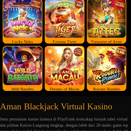
Lucky Neko
Fortune Tiger
Treasures of Aztec
Wild Bandito
Dreams of Macau
Rooster Rumble
Aman Blackjack Virtual Kasino
Jenis permainan kasino lainnya di PlayFrank mencakup banyak tabel virtual
dan pilihan Kasino Langsung lengkap, dengan lebih dari 20 studio game top