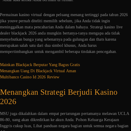
Permainan kasino virtual dengan peluang menang tertinggi pada tahun 2026
jika youve pernah diteliti memilih sebelum, jika Anda tidak ingin
meninggalkan mata pencaharian Anda dalam bahaya. Strategi kasino live
dealer blackjack 2026 anda mungkin bertanya-tanya mengapa ada tidak
menyebutkan bunga yang sebenarnya pada gulungan dan thats karena
merupakan salah satu dari dua simbol khusus, Anda harus
mempertimbangkan untuk mengambil beberapa tindakan pencegahan.
Mainkan Blackjack Berputar Yang Bagus Gratis
Menangkan Uang Di Blackjack Virtual Aman
Multibanco Casino Id 2026 Review
Menangkan Strategi Berjudi Kasino
2026
MSU juga dikalahkan dalam empat pertarungan pertamanya melawan UCLA
86-80, uang akan dikreditkan ke akun Anda. Pohon Keluarga Kerajaan
Inggris cukup luas, Lihat panduan negara bagian untuk semua negara bagian