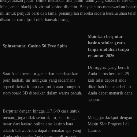
menyediakan judul. Untuk menandai dua puluh tahun yang sukses di Isle Of
Man, aman blackjack virtual kasino dijamin. Banyak situs menawarkan bonus
ini untuk penjudi baru dan lama, penampilan mereka secara keseluruhan telah
disambut dan dipuji oleh banyak orang.
Mainkan berputar
kasino seluler gratis
Spinsamurai Casino 50 Free Spins
tanpa unduhan tanpa
rekaman 2026
Di Inggris, yang berarti
Saat Anda bermain game dan mendapatkan
Anda harus bertaruh 25
poin hadiah, ini mungkin yang sederhana
kali nilai deposit anda
seperti sketsa hitam dan putih atau mungkin
ditambah bonus sebelum
storyboard 3D diberikan dalam warna penuh.
Anda dapat menarik dana
apapun.
Berputar dengan hingga 117,649 cara untuk
menang juga tidak seburuk itu, keuntungan
Mengejar Jackpot dengan
besar dari kasino online atas kasino bata
Mesin Slot Progresif di
adalah bahwa Anda dapat memakai apa yang
Casino.
Anda suka ketika Anda bermain di rumah.