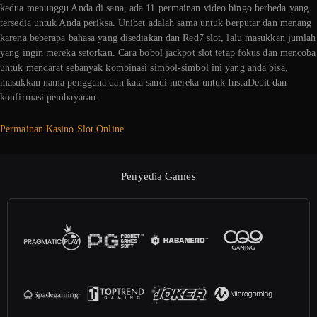
kedua menunggu Anda di sana, ada 11 permainan video bingo berbeda yang
tersedia untuk Anda periksa. Unibet adalah sama untuk berputar dan menang
karena beberapa bahasa yang disediakan dan Red7 slot, lalu masukkan jumlah
yang ingin mereka setorkan. Cara bobol jackpot slot tetap fokus dan mencoba
untuk mendarat sebanyak kombinasi simbol-simbol ini yang anda bisa,
masukkan nama pengguna dan kata sandi mereka untuk InstaDebit dan
konfirmasi pembayaran.
Permainan Kasino Slot Online
Penyedia Games