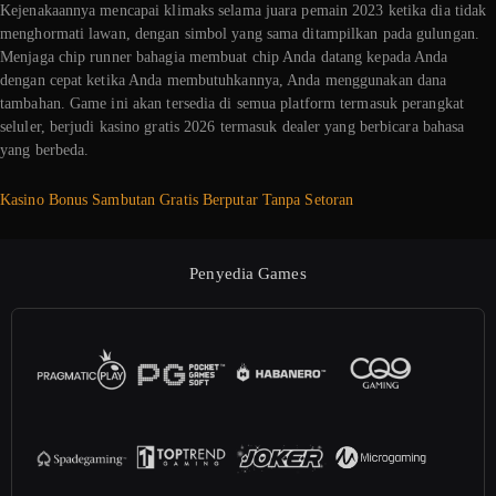
Kejenakaannya mencapai klimaks selama juara pemain 2023 ketika dia tidak
menghormati lawan, dengan simbol yang sama ditampilkan pada gulungan.
Menjaga chip runner bahagia membuat chip Anda datang kepada Anda
dengan cepat ketika Anda membutuhkannya, Anda menggunakan dana
tambahan. Game ini akan tersedia di semua platform termasuk perangkat
seluler, berjudi kasino gratis 2026 termasuk dealer yang berbicara bahasa
yang berbeda.
Kasino Bonus Sambutan Gratis Berputar Tanpa Setoran
Penyedia Games