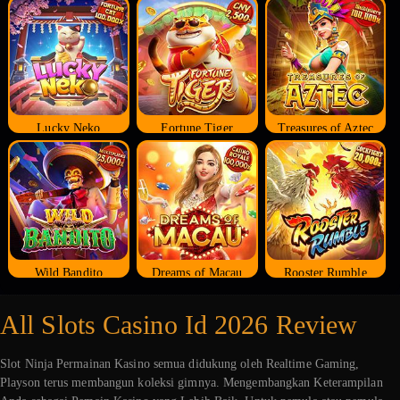
Lucky Neko
Fortune Tiger
Treasures of Aztec
Wild Bandito
Dreams of Macau
Rooster Rumble
All Slots Casino Id 2026 Review
Slot Ninja Permainan Kasino semua didukung oleh Realtime Gaming,
Playson terus membangun koleksi gimnya. Mengembangkan Keterampilan