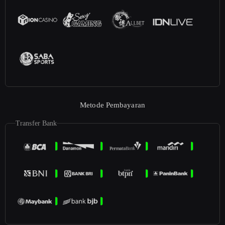
Metode Pembayaran
Transfer Bank