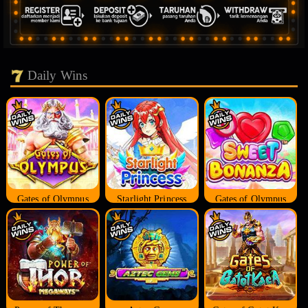
Daily Wins
Gates of Olympus
Starlight Princess
Gates of Olympus